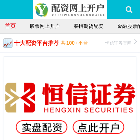
首页
股票网上开户
股指期货配资
金融股票
十大配资平台推荐
恒信证券官网
共
100
+平台