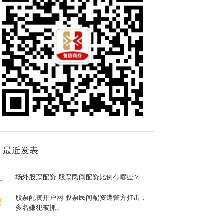
最近发表
1
场外股票配资 股票民间配资比例有哪些？
股票配资开户网 股票民间配资遭警方打击：
2
多名嫌犯被抓。