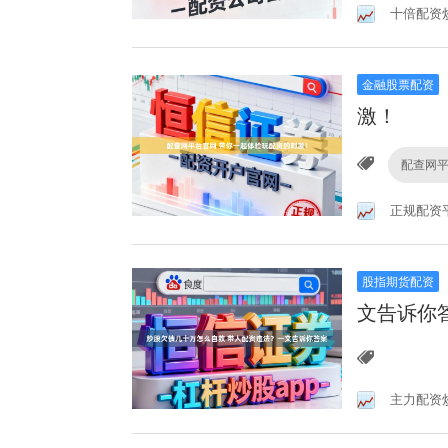
十倍配资
金融股票配资
激！
配查网
正规配资
股指期货配资
文告诉你
主力配资