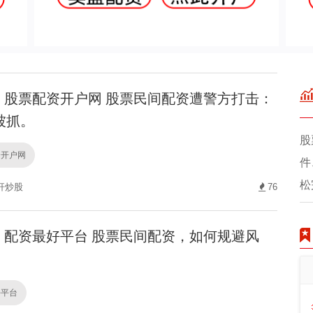
股票配资开户网 股票民间配资遭警方打击：
被抓。
股
资开户网
件
松
杆炒股
76
配资最好平台 股票民间配资，如何规避风
好平台