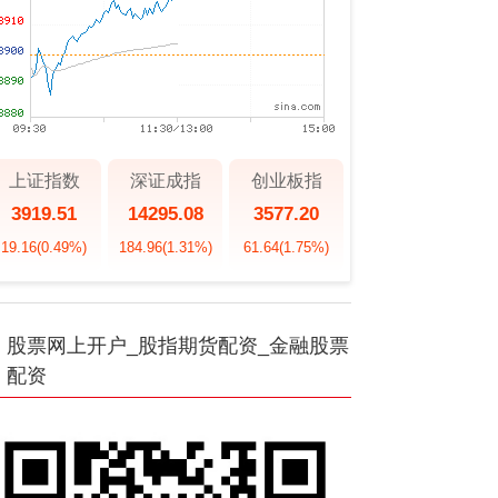
上证指数
深证成指
创业板指
3919.51
14295.08
3577.20
19.16
(0.49%)
184.96
(1.31%)
61.64
(1.75%)
股票网上开户_股指期货配资_金融股票
配资