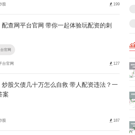
炒股
199
配查网平台官网 带你一起体验玩配资的刺
平台官网
平台官网
127
炒股欠债几十万怎么自救 带人配资违法？一
答案
炒股
187