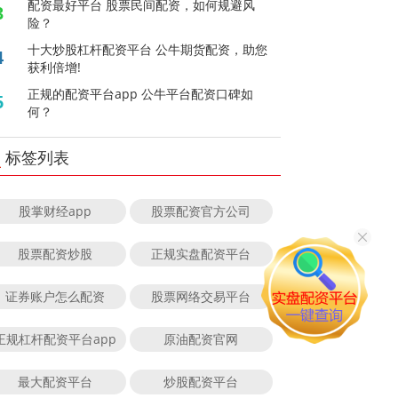
配资最好平台 股票民间配资，如何规避风
3
险？
十大炒股杠杆配资平台 公牛期货配资，助您
4
获利倍增!
正规的配资平台app 公牛平台配资口碑如
5
何？
标签列表
股掌财经app
股票配资官方公司
股票配资炒股
正规实盘配资平台
证券账户怎么配资
股票网络交易平台
正规杠杆配资平台app
原油配资官网
最大配资平台
炒股配资平台