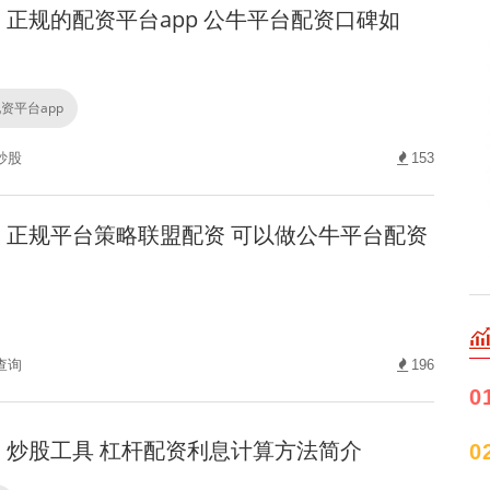
正规的配资平台app 公牛平台配资口碑如
资平台app
炒股
153
正规平台策略联盟配资 可以做公牛平台配资
查询
196
0
炒股工具 杠杆配资利息计算方法简介
0