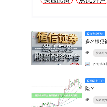
股指期货配资
多名嫌犯
股票配
如何借杠
股票网上开户
险？
配资最