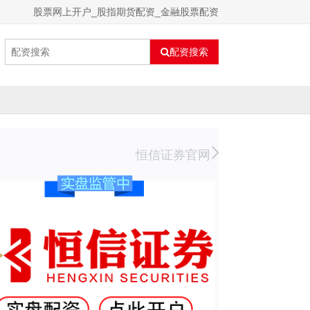
股票网上开户_股指期货配资_金融股票配资
配资搜索
恒信证券官网