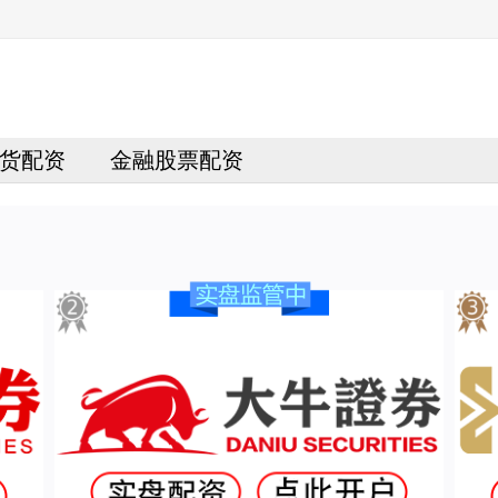
货配资
金融股票配资