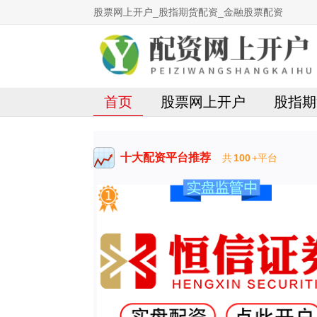
股票网上开户_股指期货配资_金融股票配资
首页
股票网上开户
股指期
十大配资平台推荐
共
100
+平台