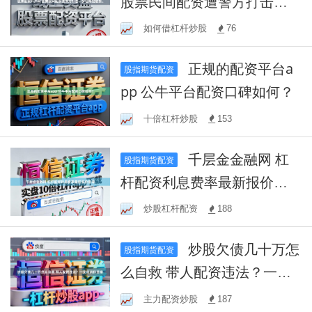
股票民间配资遭警方打击：
多名嫌犯被抓。
如何借杠杆炒股
76
正规的配资平台a
股指期货配资
pp 公牛平台配资口碑如何？
十倍杠杆炒股
153
千层金金融网 杠
股指期货配资
杆配资利息费率最新报价查
询
炒股杠杆配资
188
炒股欠债几十万怎
股指期货配资
么自救 带人配资违法？一文
告诉你答案
主力配资炒股
187