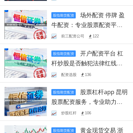
场外配资 停牌 盈
股指期货配资
牛配资：专业股票配资平
台，助您轻松盈利
前三配资公司
122
开户配资平台 杠
股指期货配资
杆炒股是否触犯法律红线？
解读股市杠杆交易合法性
配资选股
136
股票杠杆app 昆明
股指期货配资
股票配资服务，专业助力投
资者实现财富增值梦想！
炒股杠杆
106
黄金现货交易 浙
股指期货配资