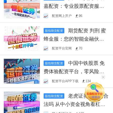
嘉配资：专业股票配资服
务，助您轻松实现财富增
配资网上开户
96
值！
期货配资 判刑 蜜
股指期货配资
蜂金服：您的智能金融伙
伴，轻松理财，安心无忧。
配资平台官网
70
中国中铁股票 免
股指期货配资
费体验配资平台，零风险开
启投资之路！
配资平台APP下载
134
老虎证券在中国合
股指期货配资
法吗 从中小资金视角看杠杆
炒股的投资行为案例解读