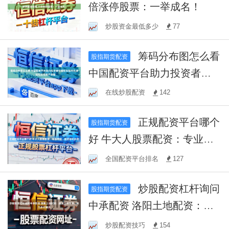
倍涨停股票：一举成名！
炒股资金最低多少
77
筹码分布图怎么看
股指期货配资
中国配资平台助力投资者把
握蛇年股市机遇，轻松实现
在线炒股配资
142
资产增值
正规配资平台哪个
股指期货配资
好 牛大人股票配资：专业平
台，助您轻松炒股
全国配资平台排名
127
炒股配资杠杆询问
股指期货配资
中承配资 洛阳土地配资：盘
活土地资源，助力乡村振兴
炒股配资技巧
154