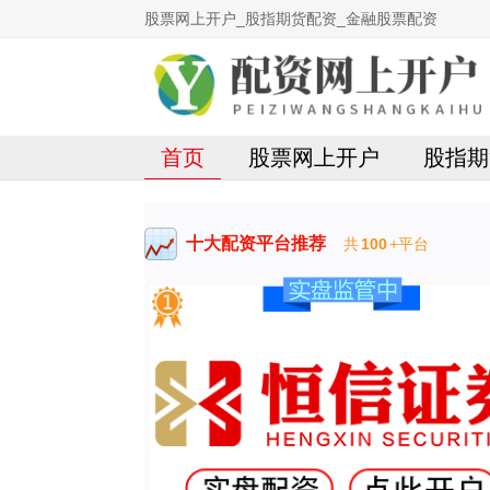
股票网上开户_股指期货配资_金融股票配资
首页
股票网上开户
股指期
十大配资平台推荐
共
100
+平台