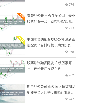
略，
274
资管配资开户 金牛配资网：专业
股票配资平台，助您轻松实现投
资
273
中国靠谱的配资炒股公司 最新正
规配资平台排行榜，助力投资者
优
268
股票融资融券配资 在线股票开
户：轻松开启投资之旅
262
期货配资公司排名 国内顶级期货
配资平台大比拼，揭晓行业最大
配
247