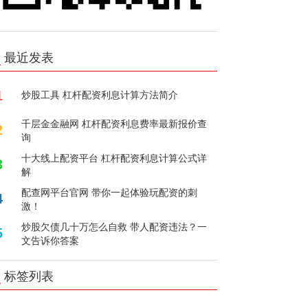
最近发表
1
炒股工具 杠杆配资利息计算方法简介
千层金金融网 杠杆配资利息费率最新报价查
2
询
十大线上配资平台 杠杆配资利息计算公式详
3
解
配查网平台官网 带你一起体验玩配资的刺
4
激！
炒股欠债几十万怎么自救 带人配资违法？一
5
文告诉你答案
标签列表