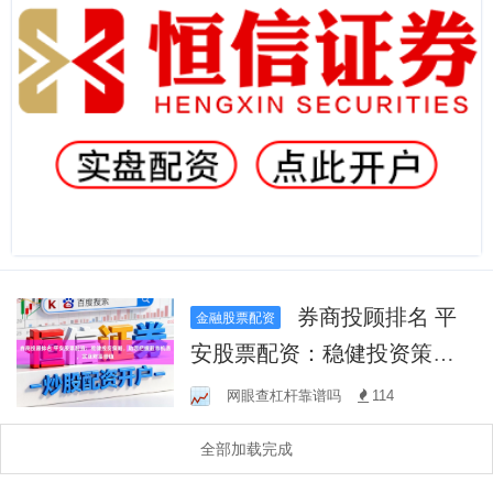
券商投顾排名 平
金融股票配资
安股票配资：稳健投资策
略，助您把握股市机遇，实
网眼查杠杆靠谱吗
114
现财富增值
全部加载完成