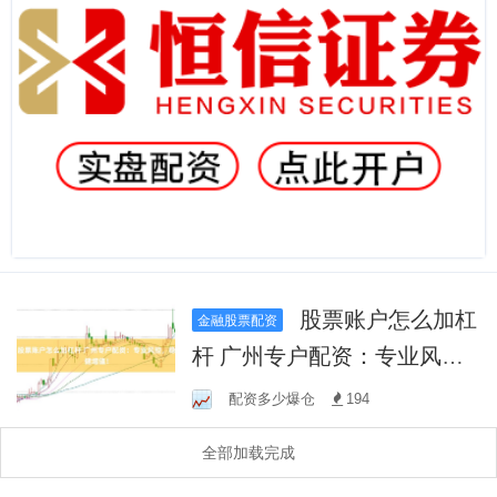
股票账户怎么加杠
金融股票配资
杆 广州专户配资：专业风
控，稳健增值！
配资多少爆仓
194
全部加载完成