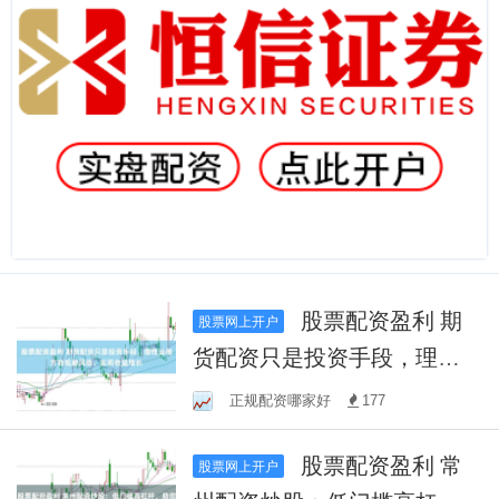
股票配资盈利 期
股票网上开户
货配资只是投资手段，理性
运用方能规避风险、实现收
正规配资哪家好
177
益增长
股票配资盈利 常
股票网上开户