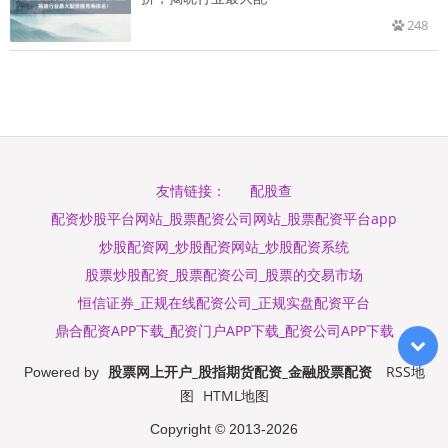
248
配股查
友情链接：
配资炒股平台网站_股票配资公司网站_股票配资平台app
炒股配资网_炒股配资网站_炒股配资系统
股票炒股配资_股票配资公司_股票的交易市场
恒信证券_正规在线配资公司_正规实盘配资平台
鼎合配资APP下载_配资门户APP下载_配资公司APP下载
股票网上开户_股指期货配资_金融股票配资
RSS地
Powered by
图
HTML地图
Copyright
© 2013-2026