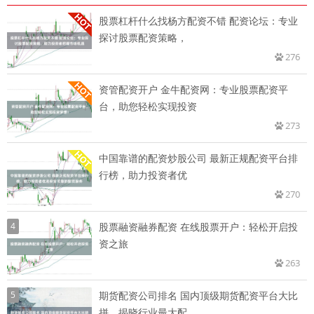
股票杠杆什么找杨方配资不错 配资论坛：专业
探讨股票配资策略，
276
资管配资开户 金牛配资网：专业股票配资平
台，助您轻松实现投资
273
中国靠谱的配资炒股公司 最新正规配资平台排
行榜，助力投资者优
270
4
股票融资融券配资 在线股票开户：轻松开启投
资之旅
263
5
期货配资公司排名 国内顶级期货配资平台大比
拼，揭晓行业最大配