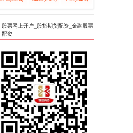
股票网上开户_股指期货配资_金融股票
配资