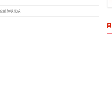
全部加载完成