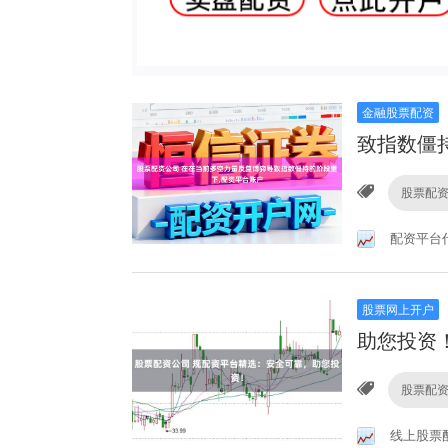
金融股票配资
致指数僵
股票配
配资平台
股票网上开户
助您投资
股票配
线上股票