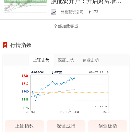
股配资开户：开启财富增值
新篇章
外盘配资公司
173
全部加载完成
行情指数
上证走势
深证走势
创业走势
上证指数
深证成指
创业板指