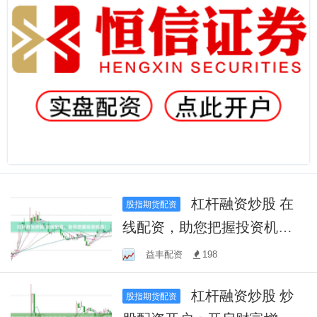
杠杆融资炒股 在
股指期货配资
线配资，助您把握投资机
遇！
益丰配资
198
杠杆融资炒股 炒
股指期货配资