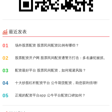
最近发表
01
场外股票配资 股票民间配资比例有哪些？
02
股票配资开户网 股票民间配资遭警方打击：多名嫌犯被抓。
03
配资最好平台 股票民间配资，如何规避风险？
04
十大炒股杠杆配资平台 公牛期货配资，助您获利倍增!
05
正规的配资平台app 公牛平台配资口碑如何？