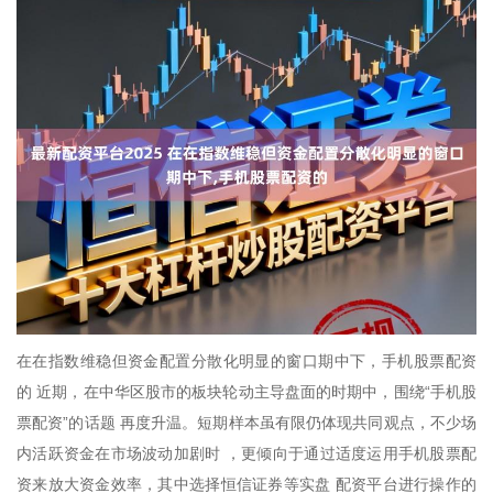
在在指数维稳但资金配置分散化明显的窗口期中下，手机股票配资
的 近期，在中华区股市的板块轮动主导盘面的时期中，围绕“手机股
票配资”的话题 再度升温。短期样本虽有限仍体现共同观点，不少场
内活跃资金在市场波动加剧时 ，更倾向于通过适度运用手机股票配
资来放大资金效率，其中选择恒信证券等实盘 配资平台进行操作的