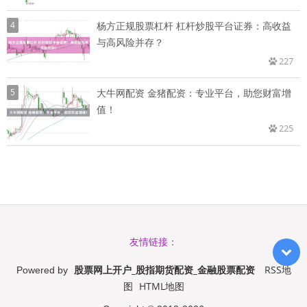
4
杨方正规股票杠杆 杠杆炒股平台证券：高收益
与高风险并存？
227
5
大牛网配资 金猪配资：专业平台，助您财富增
值！
225
友情链接：
股票网上开户_股指期货配资_金融股票配资
RSS地
Powered by
图
HTML地图