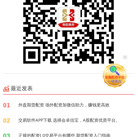
最近发表
01
外盘期货配资 场外配资加微信助力，赚钱更高效
02
交易软件APP下载 选择会卓信宝，A股配资优质平台。
03
正规的配资t 0交易平台有哪些 期货配资入门指南