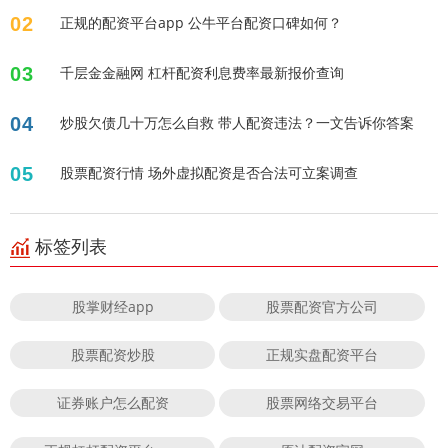
02
正规的配资平台app 公牛平台配资口碑如何？
03
千层金金融网 杠杆配资利息费率最新报价查询
04
炒股欠债几十万怎么自救 带人配资违法？一文告诉你答案
05
股票配资行情 场外虚拟配资是否合法可立案调查
标签列表
股掌财经app
股票配资官方公司
股票配资炒股
正规实盘配资平台
证券账户怎么配资
股票网络交易平台