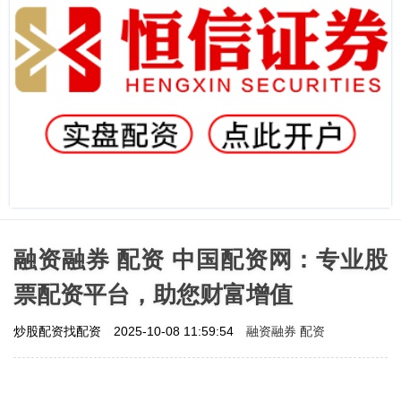
融资融券 配资 中国配资网：专业股
票配资平台，助您财富增值
融资融券 配资
炒股配资找配资
2025-10-08 11:59:54