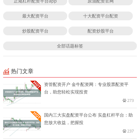
正规杠杆配资平台app
原油配资官网
最大配资平台
十大配资平台配资
炒股配资平台
配资炒股平台
全部话题标签
热门文章
资管配资开户 金牛配资网：专业股票配资平
台，助您轻松实现投资
273
国内三大实盘配资平台公布 实盘杠杆平台：助
您放大收益，把握投
237