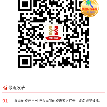
最近发表
01
股票配资开户网 股票民间配资遭警方打击：多名嫌犯被抓。