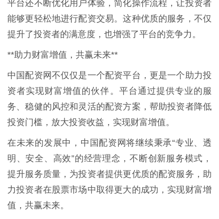
平台还不断优化用户体验，简化操作流程，让投资者
能够更轻松地进行配资交易。这种优质的服务，不仅
提升了投资者的满意度，也增强了平台的竞争力。
**助力财富增值，共赢未来**
中国配资网不仅仅是一个配资平台，更是一个助力投
资者实现财富增值的伙伴。平台通过提供专业的服
务、稳健的风控和灵活的配资方案，帮助投资者降低
投资门槛，放大投资收益，实现财富增值。
在未来的发展中，中国配资网将继续秉承“专业、透
明、安全、高效”的经营理念，不断创新服务模式，
提升服务质量，为投资者提供更优质的配资服务，助
力投资者在股票市场中取得更大的成功，实现财富增
值，共赢未来。