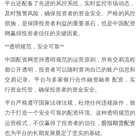
平台还配备了先进的风控系统，实时监控市场动态，
及时预警风险，确保投资者的资金安全。严格的风控
措施，是保障投资者利益的重要基石，也是中国配资
网赢得投资者信任的关键因素。
**透明规范，安全可靠**
中国配资网坚持透明规范的运营原则，所有交易流程
都公开透明，投资者可以随时查询自己的账户信息和
交易记录。平台与多家银行合作融资融券 配资，实
行资金托管，确保投资者的资金安全。
平台严格遵守国家法律法规，杜绝任何违规操作，致
力于打造一个安全可靠的配资环境。这种透明规范的
股指期货配资
运营模式，不仅赢得了投资者的信任，
也为平台的长期发展奠定了坚实的基础。