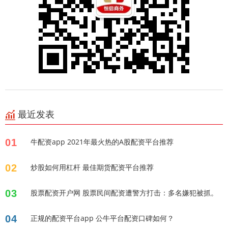
最近发表
01
牛配资app 2021年最火热的A股配资平台推荐
02
炒股如何用杠杆 最佳期货配资平台推荐
03
股票配资开户网 股票民间配资遭警方打击：多名嫌犯被抓。
04
正规的配资平台app 公牛平台配资口碑如何？