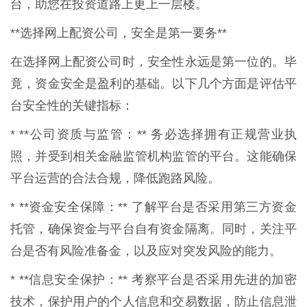
台，助您在投资道路上更上一层楼。
**选择网上配资公司，安全是第一要务**
在选择网上配资公司时，安全性永远是第一位的。毕
竟，资金安全是盈利的基础。以下几个方面是评估平
台安全性的关键指标：
* **公司资质与监管：** 务必选择拥有正规营业执
照，并受到相关金融监管机构监管的平台。这能确保
平台运营的合法合规，降低跑路风险。
* **资金安全保障：** 了解平台是否采用第三方资金
托管，确保资金与平台自有资金隔离。同时，关注平
台是否有风险准备金，以及应对突发风险的能力。
* **信息安全保护：** 考察平台是否采用先进的加密
技术，保护用户的个人信息和交易数据，防止信息泄