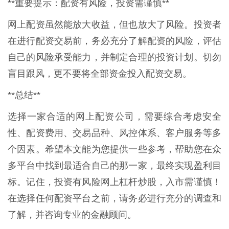
**重要提示：配资有风险，投资需谨慎**
网上配资虽然能放大收益，但也放大了风险。投资者
在进行配资交易前，务必充分了解配资的风险，评估
自己的风险承受能力，并制定合理的投资计划。切勿
盲目跟风，更不要将全部资金投入配资交易。
**总结**
选择一家合适的网上配资公司，需要综合考虑安全
性、配资费用、交易品种、风控体系、客户服务等多
个因素。希望本文能为您提供一些参考，帮助您在众
多平台中找到最适合自己的那一家，最终实现盈利目
标。记住，投资有风险网上杠杆炒股，入市需谨慎！
在选择任何配资平台之前，请务必进行充分的调查和
了解，并咨询专业的金融顾问。