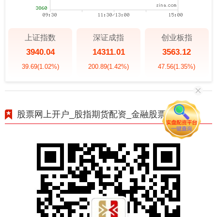
上证指数
深证成指
创业板指
3940.04
14311.01
3563.12
39.69
(1.02%)
200.89
(1.42%)
47.56
(1.35%)
股票网上开户_股指期货配资_金融股票配资