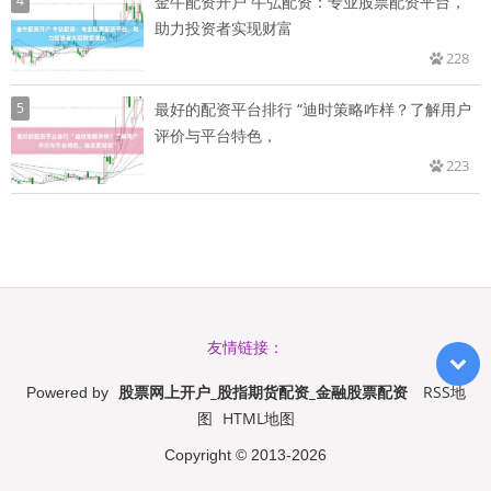
4
金牛配资开户 牛弘配资：专业股票配资平台，
助力投资者实现财富
228
5
最好的配资平台排行 “迪时策略咋样？了解用户
评价与平台特色，
223
友情链接：
股票网上开户_股指期货配资_金融股票配资
RSS地
Powered by
图
HTML地图
Copyright
© 2013-2026