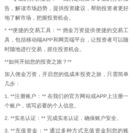
告，解读市场趋势，提供投资建议，帮助投资者更好
地了解市场，把握投资机会。
* **便捷的交易工具：** 佣金万资提供便捷的交易工
具，包括移动端APP和网页端平台，让投资者可以随
时随地进行交易，抓住投资机会。
**如何开始您的投资之旅？**
加入佣金万资，开启您的低成本投资之旅，只需简单
几步：
1. **注册账户：** 在我们的官方网站或APP上注册一
个账户，填写必要的个人信息。
2. **实名认证：** 完成实名认证，确保账户安全。
3. **充值资金：** 通过多种方式充值资金到您的账