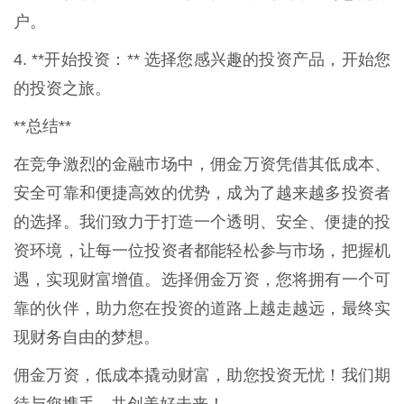
户。
4. **开始投资：** 选择您感兴趣的投资产品，开始您
的投资之旅。
**总结**
在竞争激烈的金融市场中，佣金万资凭借其低成本、
安全可靠和便捷高效的优势，成为了越来越多投资者
的选择。我们致力于打造一个透明、安全、便捷的投
资环境，让每一位投资者都能轻松参与市场，把握机
遇，实现财富增值。选择佣金万资，您将拥有一个可
靠的伙伴，助力您在投资的道路上越走越远，最终实
现财务自由的梦想。
佣金万资，低成本撬动财富，助您投资无忧！我们期