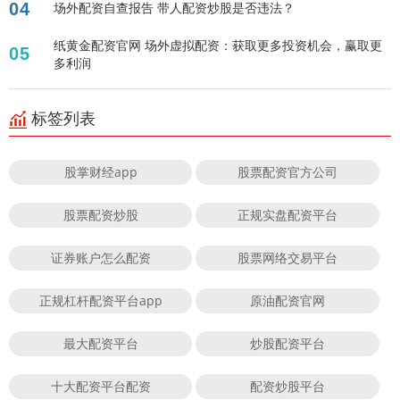
04
场外配资自查报告 带人配资炒股是否违法？
纸黄金配资官网 场外虚拟配资：获取更多投资机会，赢取更
05
多利润
标签列表
股掌财经app
股票配资官方公司
股票配资炒股
正规实盘配资平台
证券账户怎么配资
股票网络交易平台
正规杠杆配资平台app
原油配资官网
最大配资平台
炒股配资平台
十大配资平台配资
配资炒股平台