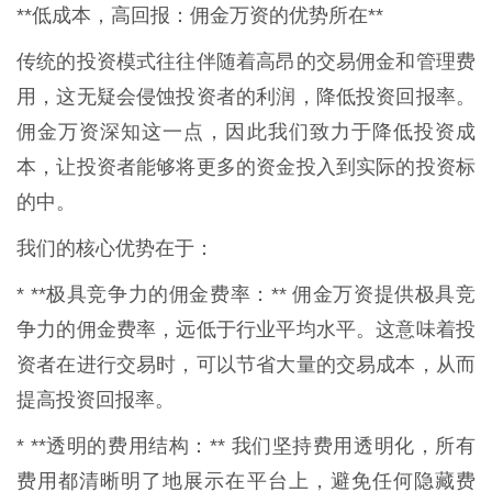
**低成本，高回报：佣金万资的优势所在**
传统的投资模式往往伴随着高昂的交易佣金和管理费
用，这无疑会侵蚀投资者的利润，降低投资回报率。
佣金万资深知这一点，因此我们致力于降低投资成
本，让投资者能够将更多的资金投入到实际的投资标
的中。
我们的核心优势在于：
* **极具竞争力的佣金费率：** 佣金万资提供极具竞
争力的佣金费率，远低于行业平均水平。这意味着投
资者在进行交易时，可以节省大量的交易成本，从而
提高投资回报率。
* **透明的费用结构：** 我们坚持费用透明化，所有
费用都清晰明了地展示在平台上，避免任何隐藏费